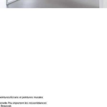
eintures/écrans et peintures murales
onnelle
Peu importent les ressemblances
, Beauvais