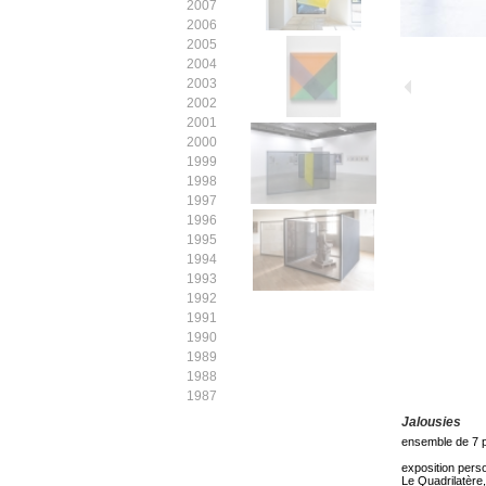
2007
2006
2005
2004
2003
2002
2001
2000
1999
1998
1997
1996
1995
1994
1993
1992
1991
1990
1989
1988
1987
Jalousies
ensemble de 7 p
exposition pers
Le Quadrilatère