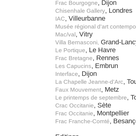
, Dijon
Frac Bourgogne
, Londres
Chisenhale Gallery
, Villeurbanne
IAC
Musée régional d'art contempo
, Vitry
Mac/val
Grand-Lanc
Villa Bernasconi,
, Le Havre
Le Portique
, Rennes
Frac Bretagne
, Embrun
Les Capucins
, Dijon
Interface
, To
La Chapelle Jeanne-d'Arc
, Metz
Faux Mouvement
, T
Le printemps de septembre
, Sète
Crac Occitanie
, Montpellier
Frac Occitanie
, Besan
Frac Franche-Comté