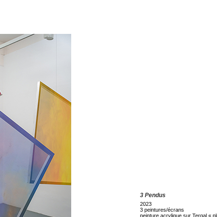
3 Pendus
2023
3 peintures/écrans
peinture acrylique sur Tergal « pl